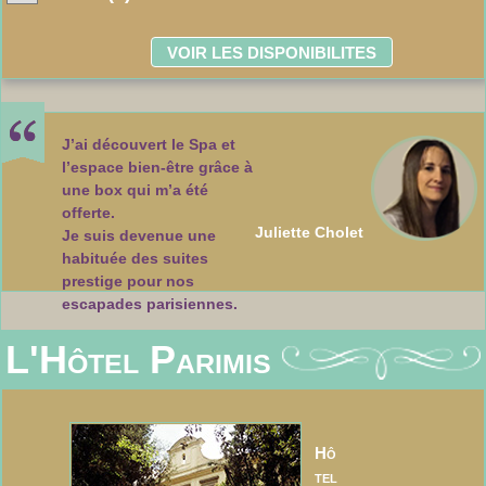
J’ai découvert le Spa et
l’espace bien-être grâce à
une box qui m’a été
offerte.
Juliette Cholet
Je suis devenue une
habituée des suites
prestige pour nos
escapades parisiennes.
L'Hôtel Parimis
Hô
tel