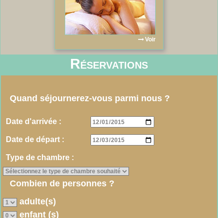
Voir
Réservations
Quand séjournerez-vous parmi nous ?
Date d'arrivée :
Date de départ :
Type de chambre :
Combien de personnes ?
adulte(s)
enfant (s)